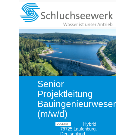
Senior
Projektleitung
Bauingenieurwesen
(m/w/d)
Hybrid
VOLLZEIT
79725 Laufenburg,
Deutschland